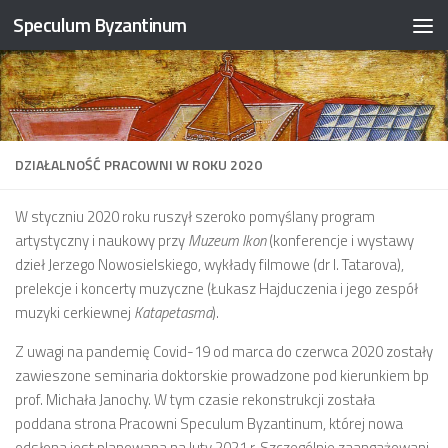
Speculum Byzantinum
Skip to content
DZIAŁALNOŚĆ PRACOWNI W ROKU 2020
W styczniu 2020 roku ruszył szeroko pomyślany program
artystyczny i naukowy przy
Muzeum Ikon
(konferencje i wystawy
dzieł Jerzego Nowosielskiego, wykłady filmowe (dr I. Tatarova),
prelekcje i koncerty muzyczne (Łukasz Hajduczenia i jego zespół
muzyki cerkiewnej
Katapetasma
).
Z uwagi na pandemię Covid-19 od marca do czerwca 2020 zostały
zawieszone seminaria doktorskie prowadzone pod kierunkiem bp
prof. Michała Janochy. W tym czasie rekonstrukcji została
poddana strona Pracowni Speculum Byzantinum, której nowa
odsłona jest planowana na luty 2021 r. Szczególnie zaangażowani