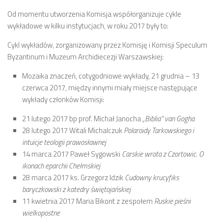
Od momentu utworzenia Komisja współorganizuje cykle
wykładowe w kilku instytucjach, w roku 2017 były to:
Cykl wykładów, zorganizowany przez Komisję i Komisji Speculum
Byzantinum i Muzeum Archidiecezji Warszawskiej:
Mozaika znaczeń, cotygodniowe wykłady, 21 grudnia – 13
czerwca 2017, między innymi miały miejsce następujące
wykłady członków Komisji:
21 lutego 2017 bp prof. Michał Janocha
„Biblia” van Gogha
28 lutego 2017 Witali Michalczuk
Polaroidy Tarkowskiego i
intuicje teologii prawosławnej
14 marca 2017 Paweł Sygowski
Carskie wrota z Czortowic. O
ikonach eparchii Chełmskiej
28 marca 2017 ks. Grzegorz Idzik
Cudowny krucyfiks
baryczkowski z katedry świętojańskiej
11 kwietnia 2017 Maria Bikont z zespołem
Ruskie pieśni
wielkopostne