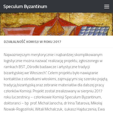
Speculum Byzantinum
Skip to content
DZIAŁALNOŚĆ KOMISJI W ROKU 2017
Najważniejszym merytorycznie i najbardziej skomplikowanym
logistycznie można nazwać realizację projektu, zgłoszonego w
ramkach BST „Ośrodki badawcze i artystyczne tradycji
bizantyjskiej we Włoszech”. Celem projektu było nawiązanie
kontaktów z ośrodkami włoskimi, zajmującymi się szeroko pojętą
tradycją bizantyjską oraz zebranie materiałów dla dalszej pracy
członków Komisji. Projekt został zrealizowany w sierpniu 2017
roku (uczestnicy – członkowie Komisji Speculum Byzantinum,
doktoranci – bp prof. Michał Janocha, dr Irina Tatarova, Mikołaj
Nowak-Rogoziński, Witali Michalczuk, Łukasz Hajduczenia, Ewa