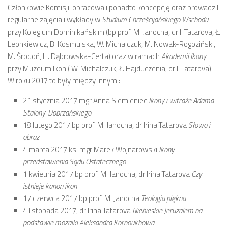
Członkowie Komisji opracowali ponadto koncepcję oraz prowadzili
regularne zajęcia i wykłady w
Studium Chrześcijańskiego Wschodu
przy Kolegium Dominikańskim (bp prof. M. Janocha, dr I. Tatarova, Ł.
Leonkiewicz, B. Kosmulska, W. Michalczuk, M. Nowak-Rogoziński,
M. Środoń, H. Dąbrowska-Certa) oraz w ramach
Akademii Ikony
przy Muzeum Ikon ( W. Michalczuk, Ł. Hajduczenia, dr I. Tatarova).
W roku 2017 to były między innymi:
21 stycznia 2017 mgr Anna Siemieniec
Ikony i witraże Adama
Stalony-Dobrzańskiego
18 lutego 2017 bp prof. M. Janocha, dr Irina Tatarova
Słowo i
obraz
4 marca 2017 ks. mgr Marek Wojnarowski
Ikony
przedstawienia Sądu Ostatecznego
1 kwietnia 2017 bp prof. M. Janocha, dr Irina Tatarova
Czy
istnieje kanon ikon
17 czerwca 2017 bp prof. M. Janocha
Teologia piękna
4 listopada 2017, dr Irina Tatarova
Niebieskie Jeruzalem na
podstawie mozaiki Aleksandra Kornoukhowa