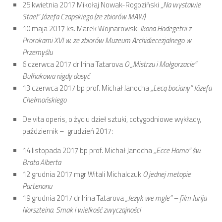
25 kwietnia 2017 Mikołaj Nowak-Rogoziński „
Na wystawie
Stael” Józefa Czapskiego (ze zbiorów MAW)
10 maja 2017 ks. Marek Wojnarowski
Ikona Hodegetrii z
Prorokami XVI w. ze zbiorów Muzeum Archidiecezjalnego w
Przemyślu
6 czerwca 2017 dr Irina Tatarova
O „Mistrzu i Małgorzacie”
Bułhakowa nigdy dosyć
13 czerwca 2017 bp prof. Michał Janocha
„Lecą bociany” Józefa
Chełmońskiego
De vita operis, o życiu dzieł sztuki, cotygodniowe wykłady,
październik – grudzień 2017:
14 listopada 2017 bp prof. Michał Janocha
„Ecce Homo” św.
Brata Alberta
12 grudnia 2017 mgr Witali Michalczuk
O jednej metopie
Partenonu
19 grudnia 2017 dr Irina Tatarova
„Jeżyk we mgle” – film Jurija
Norszteina. Smak i wielkość zwyczajności